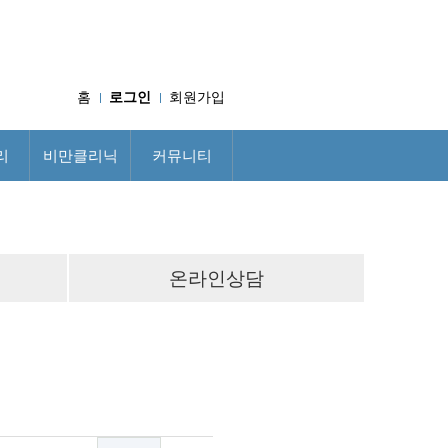
홈
로그인
회원가입
리
비만클리닉
커뮤니티
온라인상담