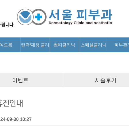
여드름
탄력/재생 클리
쁘띠클리닉
스페셜클리닉
피부관
닉
이벤트
시술후기
 휴진안내
:
24-09-30 10:27