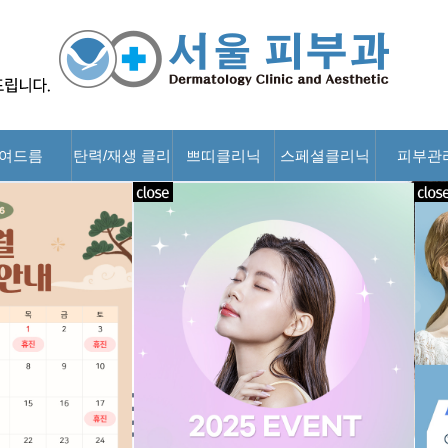
여드름
탄력/재생 클리
쁘띠클리닉
스페셜클리닉
피부관
닉