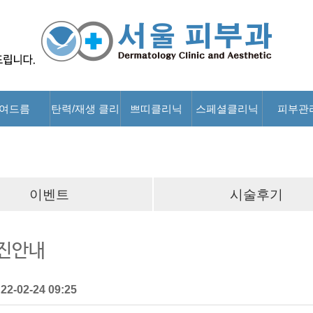
여드름
탄력/재생 클리
쁘띠클리닉
스페셜클리닉
피부관
닉
이벤트
시술후기
휴진안내
:
22-02-24 09:25