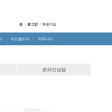
홈
로그인
회원가입
리
비만클리닉
커뮤니티
온라인상담