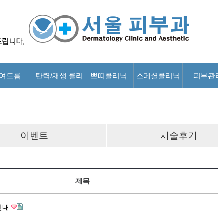
여드름
탄력/재생 클리
쁘띠클리닉
스페셜클리닉
피부관
닉
이벤트
시술후기
제목
안내