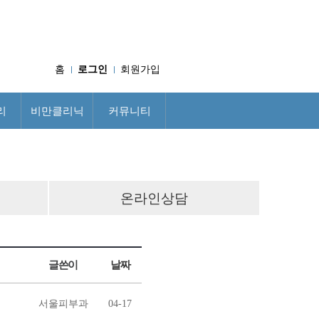
홈
로그인
회원가입
리
비만클리닉
커뮤니티
온라인상담
글쓴이
날짜
서울피부과
04-17