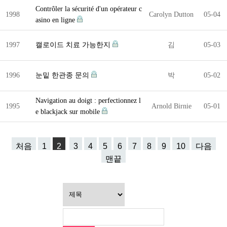
Contrôler la sécurité d'un opérateur c
1998
Carolyn Dutton
05-04
asino en ligne
1997
캘로이드 치료 가능한지
김
05-03
1996
눈밑 한관종 문의
박
05-02
Navigation au doigt : perfectionnez l
1995
Arnold Birnie
05-01
e blackjack sur mobile
처음
1
2
3
4
5
6
7
8
9
10
다음
맨끝