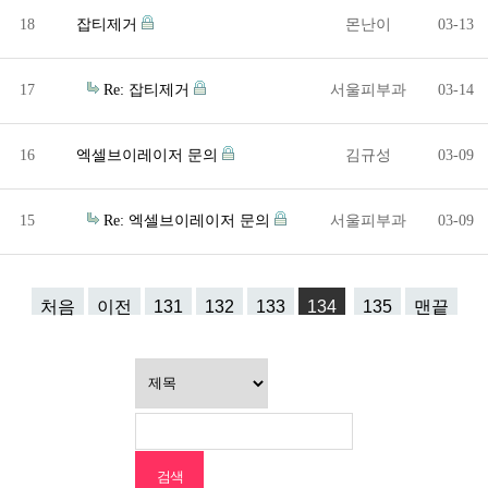
18
잡티제거
몬난이
03-13
17
Re: 잡티제거
서울피부과
03-14
16
엑셀브이레이저 문의
김규성
03-09
15
Re: 엑셀브이레이저 문의
서울피부과
03-09
처음
이전
131
132
133
134
135
맨끝