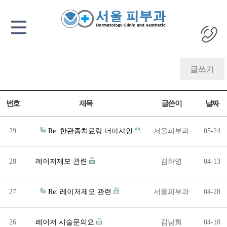
글쓰기
번호
제목
글쓴이
날짜
29
Re: 한관종치료랑 더마샤인
서울피부과
05-24
28
레이저제모 관련
김하영
04-13
27
Re: 레이저제모 관련
서울피부과
04-28
26
레이저 시술문의요
김남희
04-10